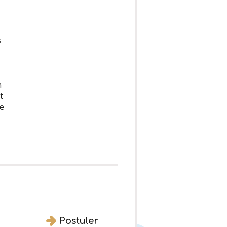
s
n
t
pe
Postuler