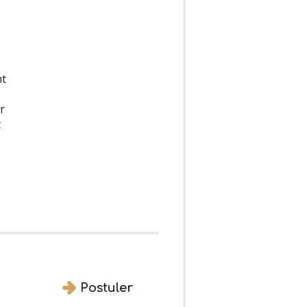
nt
r
t
Postuler