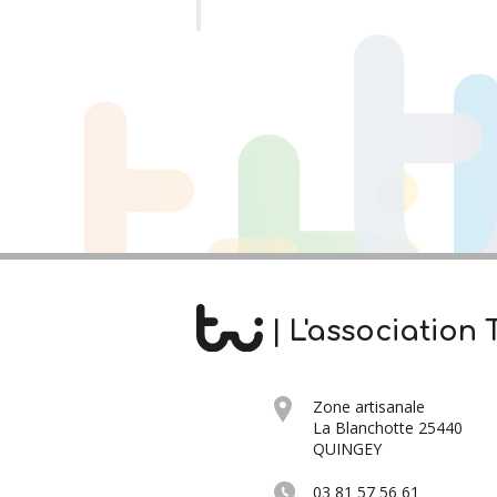
| L'association T
Zone artisanale
La Blanchotte 25440
QUINGEY
03 81 57 56 61