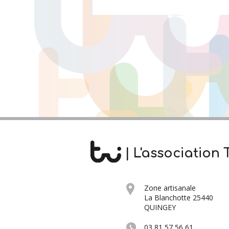
| L'association T
Zone artisanale
La Blanchotte 25440
QUINGEY
03 81 57 56 61