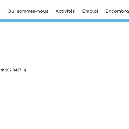
Qui sommes-nous
Activités
Emploi
Encombra
Projet associatif 
tif 20210427 (1)